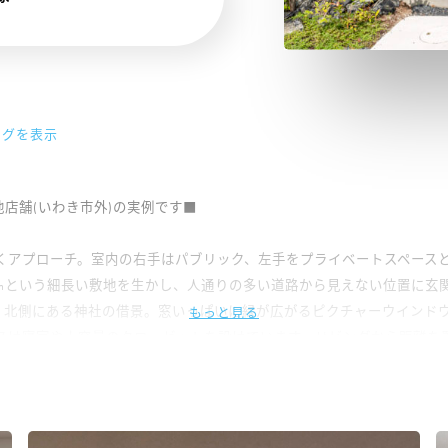
グを表示
る他店舗(いわき市外)の実例です■
くアプローチ。室内の右手はパブリック、左手をプライベートスペース
20mという細長い敷地を生かし、人通りの多い道路から見えない位置に玄
は、北側にある神社の借景。窓いっぱいに緑が広がるピクチャーウインド
スは寝室や大容量のクローゼットを設けています。リビングから距離を
きる水回りの動線はこだわりの一つ。