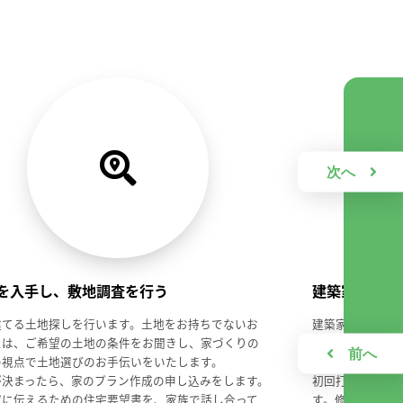
を入手し、敷地調査を行う
建築家との打
建てる土地探しを行います。土地をお持ちでないお
建築家との打ち
には、ご希望の土地の条件をお聞きし、家づくりの
建築家との初回
の視点で土地選びのお手伝いをいたします。
大切にしている
が決まったら、家のプラン作成の申し込みをします。
初回打ち合わせ
家に伝えるための住宅要望書を、家族で話し合って
す。修正を反映