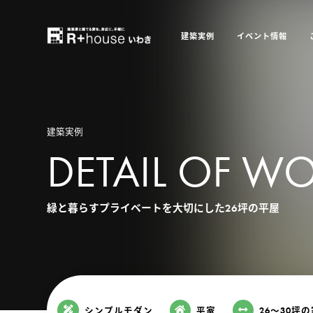
建築実例
イベント情報
建築実例
DETAIL OF W
緑と暮らすプライベートを大切にした26坪の平屋
シンプルモダン
平家
26〜30坪