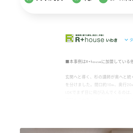
タ
■本事例はR+houseに加盟してい
玄関へと導く、杉の講師が奥へと続
を分けました。間口約10m、奥行
LDKでまず目に飛び込んでくるの
玄関から左手のプライベートスペー
使える洗面所、キッチンから回遊で