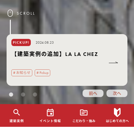
SCROLL
2024.08.23
PICKUP!
【建築実例の追加】LA LA CHEZ
【建築実例の追加】LA LA CHEZ
【建築実例の追加】LA LA CHEZ
# お知らせ
# お知らせ
# お知らせ
# Pickup
# Pickup
# Pickup
建築実例
イベント情報
こだわり・強み
はじめての方へ