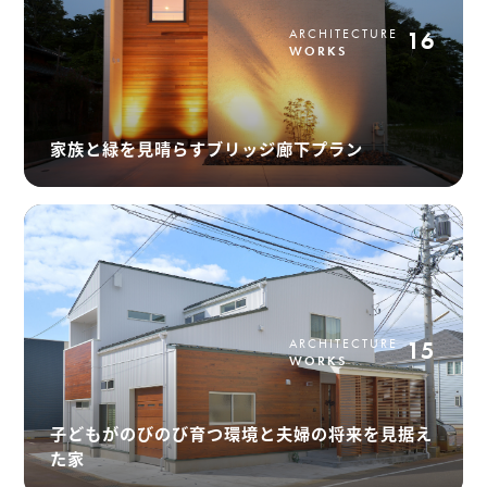
ARCHITECTURE
16
WORKS
家族と緑を見晴らすブリッジ廊下プラン
ARCHITECTURE
15
WORKS
子どもがのびのび育つ環境と夫婦の将来を見据え
た家