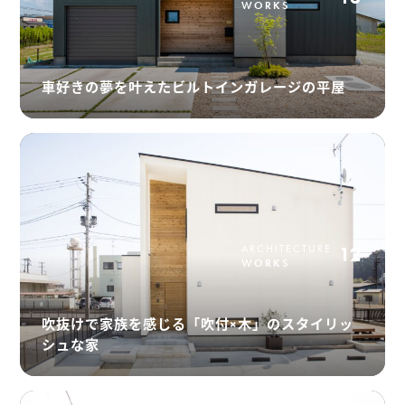
WORKS
車好きの夢を叶えたビルトインガレージの平屋
ARCHITECTURE
12
WORKS
吹抜けで家族を感じる「吹付×木」のスタイリッ
シュな家