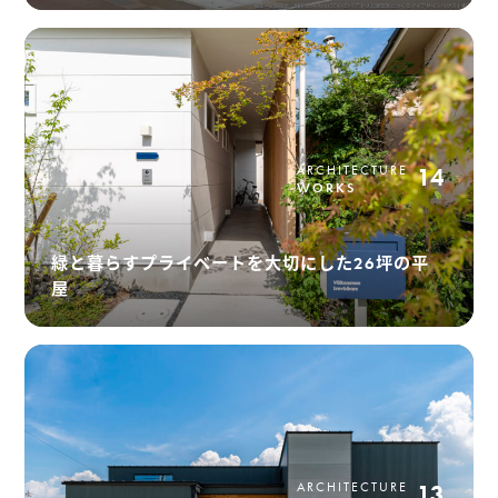
ARCHITECTURE
14
WORKS
緑と暮らすプライベートを大切にした26坪の平
屋
ARCHITECTURE
13