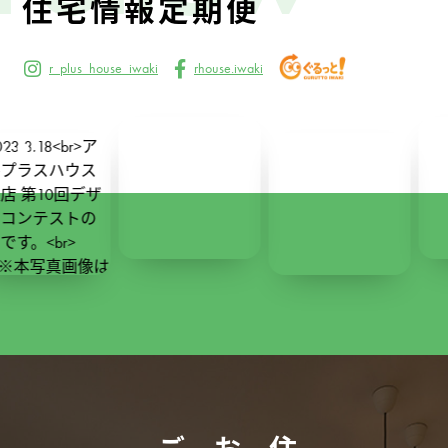
住宅情報定期便
r_plus_house_iwaki
rhouse.iwaki
291
2
2
4
0
227
1