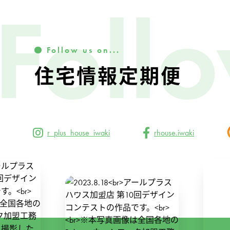
Foll
Follow us on...
住宅情報定期便
r_plus_house_iwaki
rhouse.iwaki
291
114
0