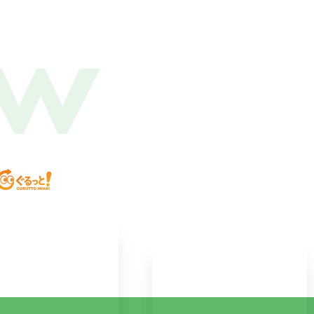
ow
2
227
1