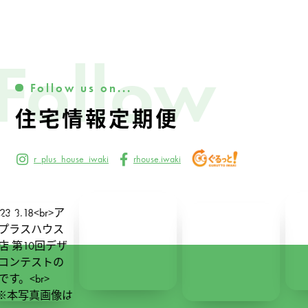
Follow
Follow us on...
住宅情報定期便
r_plus_house_iwaki
rhouse.iwaki
291
2
24
0
227
1