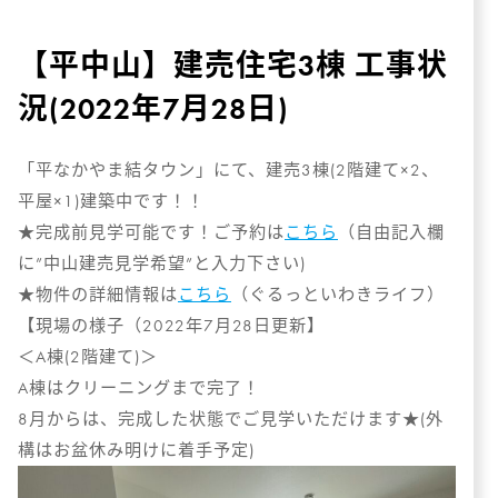
【平中山】建売住宅3棟 工事状
況(2022年7月28日)
「平なかやま結タウン」にて、建売3棟(2階建て×2、
平屋×1)建築中です！！
★完成前見学可能です！ご予約は
こちら
（自由記入欄
に”中山建売見学希望”と入力下さい)
★物件の詳細情報は
こちら
（ぐるっといわきライフ）
【現場の様子（2022年7月28日更新】
＜A棟(2階建て)＞
A棟はクリーニングまで完了！
8月からは、完成した状態でご見学いただけます★(外
構はお盆休み明けに着手予定)