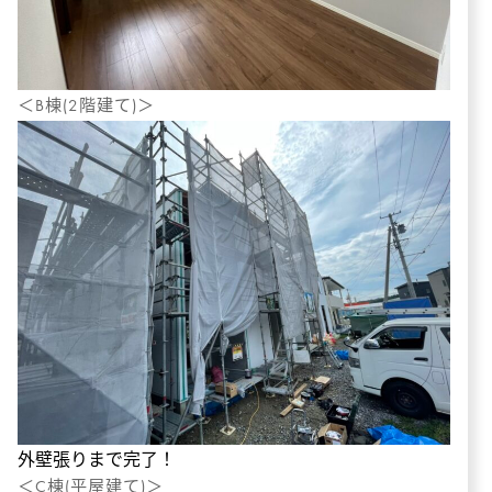
＜B棟(2階建て)＞
外壁張りまで完了！
＜C棟(平屋建て)＞