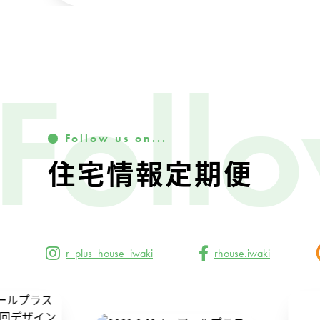
Foll
Follow us on...
住宅情報定期便
r_plus_house_iwaki
rhouse.iwaki
291